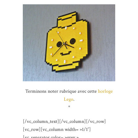
Terminons noter rubrique avec cette
horloge
Lego
.
*
[/vc_column_text][/vc_column][/vc_row]
[vc_row][vc_column width= »1/1″]
[vc_separator color= »grey »