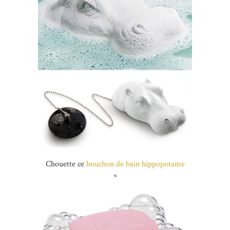
Chouette ce
bouchon de bain hippopotame
*