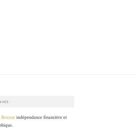
INS :
 Bricout
indépendance financière et
phique.