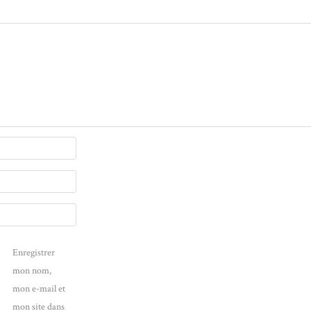
Enregistrer
mon nom,
mon e-mail et
mon site dans