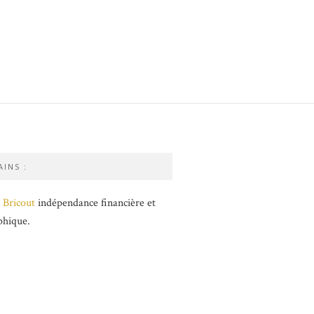
INS :
 Bricout
indépendance financière et
phique.