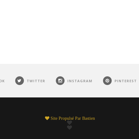
OK
TWITTER
INSTAGRAM
PINTEREST
Site Propulsé Par
Bastien