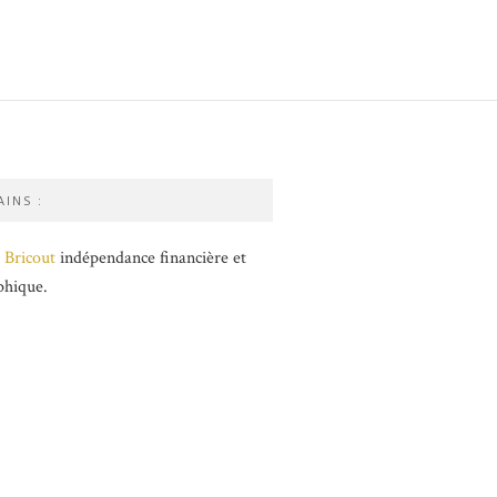
INS :
 Bricout
indépendance financière et
phique.