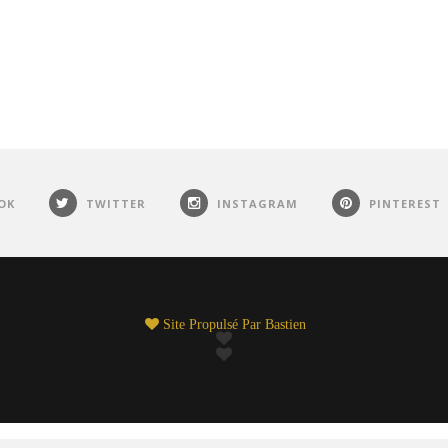
OK
TWITTER
INSTAGRAM
PINTEREST
Site Propulsé Par
Bastien