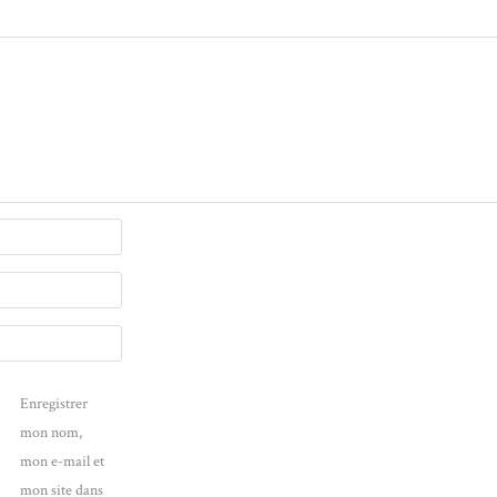
Enregistrer
mon nom,
mon e-mail et
mon site dans