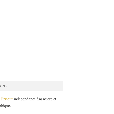
INS :
 Bricout
indépendance financière et
phique.