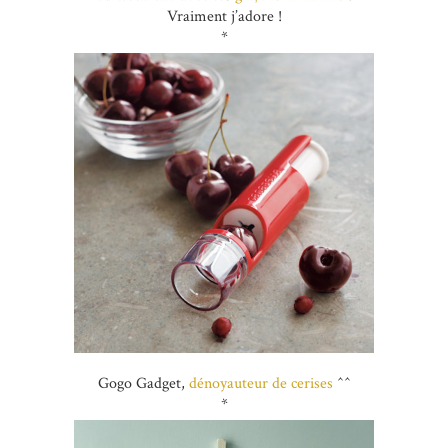
Vraiment j’adore !
*
Gogo Gadget,
dénoyauteur de cerises
^^
*