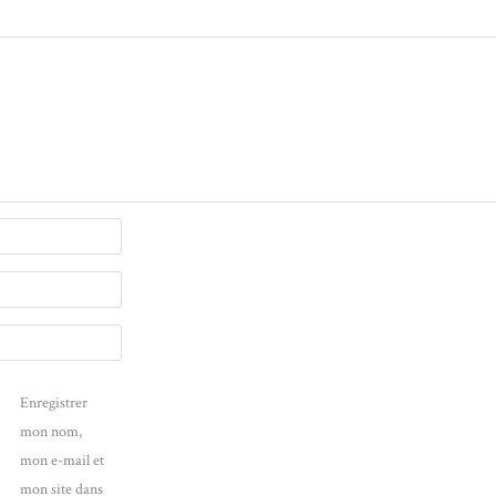
Enregistrer
mon nom,
mon e-mail et
mon site dans