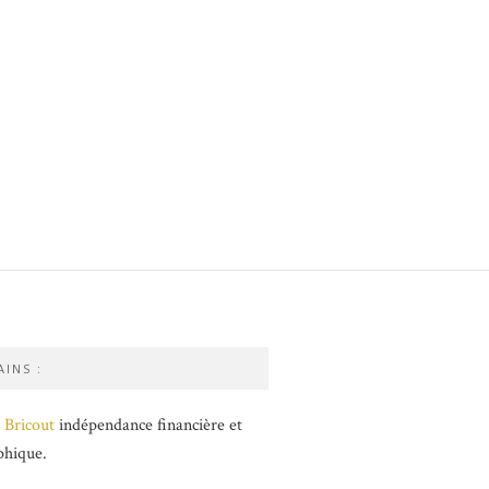
INS :
 Bricout
indépendance financière et
phique.