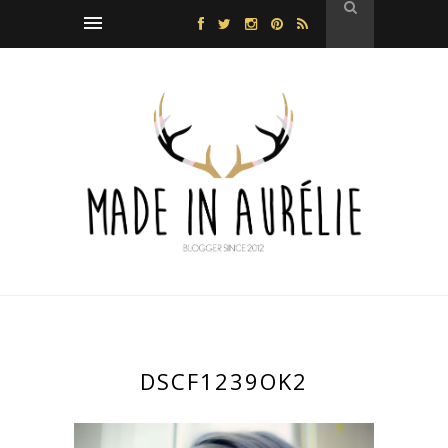
DSCF1239OK2