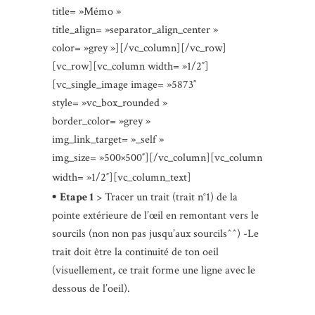
title= »Mémo »
title_align= »separator_align_center »
color= »grey »][/vc_column][/vc_row]
[vc_row][vc_column width= »1/2″]
[vc_single_image image= »5873″
style= »vc_box_rounded »
border_color= »grey »
img_link_target= »_self »
img_size= »500×500″][/vc_column][vc_column
width= »1/2″][vc_column_text]
•
Etape 1
> Tracer un trait (trait n°1) de la
pointe extérieure de l’œil en remontant vers le
sourcils (non non pas jusqu’aux sourcils^^) -Le
trait doit être la continuité de ton oeil
(visuellement, ce trait forme une ligne avec le
dessous de l’oeil).