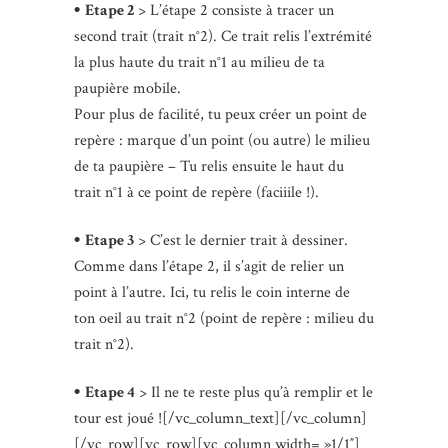
•
Etape 2
> L’étape 2 consiste à tracer un
second trait (trait n°2). Ce trait relis l’extrémité
la plus haute du trait n°1 au milieu de ta
paupière mobile.
Pour plus de facilité, tu peux créer un point de
repère : marque d’un point (ou autre) le milieu
de ta paupière – Tu relis ensuite le haut du
trait n°1 à ce point de repère (faciiile !).
•
Etape 3
> C’est le dernier trait à dessiner.
Comme dans l’étape 2, il s’agit de relier un
point à l’autre. Ici, tu relis le coin interne de
ton oeil au trait n°2 (point de repère : milieu du
trait n°2).
•
Etape 4
> Il ne te reste plus qu’à remplir et le
tour est joué ![/vc_column_text][/vc_column]
[/vc_row][vc_row][vc_column width= »1/1″]