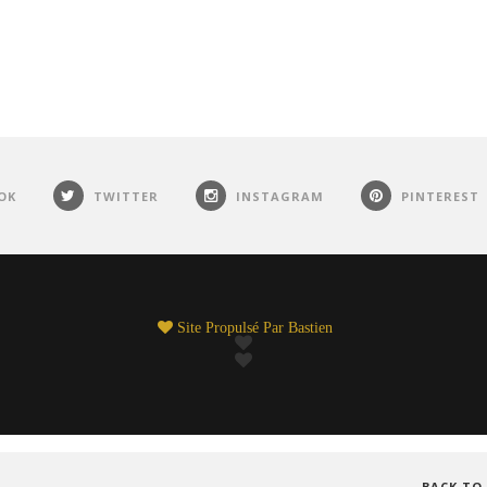
OK
TWITTER
INSTAGRAM
PINTEREST
Site Propulsé Par
Bastien
BACK TO