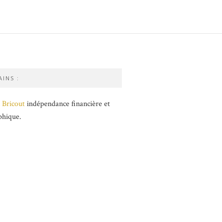
INS :
 Bricout
indépendance financière et
phique.