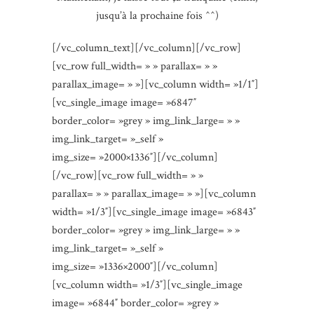
jusqu’à la prochaine fois ^^)
[/vc_column_text][/vc_column][/vc_row]
[vc_row full_width= » » parallax= » »
parallax_image= » »][vc_column width= »1/1″]
[vc_single_image image= »6847″
border_color= »grey » img_link_large= » »
img_link_target= »_self »
img_size= »2000×1336″][/vc_column]
[/vc_row][vc_row full_width= » »
parallax= » » parallax_image= » »][vc_column
width= »1/3″][vc_single_image image= »6843″
border_color= »grey » img_link_large= » »
img_link_target= »_self »
img_size= »1336×2000″][/vc_column]
[vc_column width= »1/3″][vc_single_image
image= »6844″ border_color= »grey »