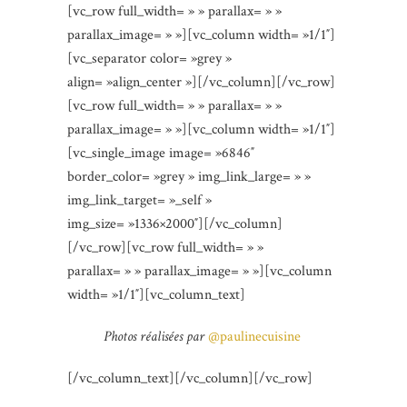
[vc_row full_width= » » parallax= » »
parallax_image= » »][vc_column width= »1/1″]
[vc_separator color= »grey »
align= »align_center »][/vc_column][/vc_row]
[vc_row full_width= » » parallax= » »
parallax_image= » »][vc_column width= »1/1″]
[vc_single_image image= »6846″
border_color= »grey » img_link_large= » »
img_link_target= »_self »
img_size= »1336×2000″][/vc_column]
[/vc_row][vc_row full_width= » »
parallax= » » parallax_image= » »][vc_column
width= »1/1″][vc_column_text]
Photos réalisées par
@paulinecuisine
[/vc_column_text][/vc_column][/vc_row]