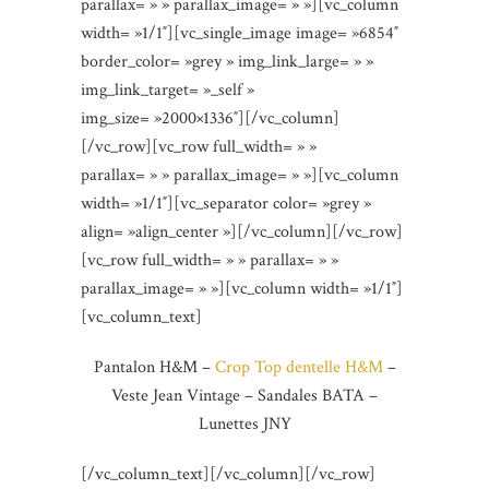
parallax= » » parallax_image= » »][vc_column
width= »1/1″][vc_single_image image= »6854″
border_color= »grey » img_link_large= » »
img_link_target= »_self »
img_size= »2000×1336″][/vc_column]
[/vc_row][vc_row full_width= » »
parallax= » » parallax_image= » »][vc_column
width= »1/1″][vc_separator color= »grey »
align= »align_center »][/vc_column][/vc_row]
[vc_row full_width= » » parallax= » »
parallax_image= » »][vc_column width= »1/1″]
[vc_column_text]
Pantalon H&M –
Crop Top dentelle H&M
–
Veste Jean Vintage – Sandales BATA –
Lunettes JNY
[/vc_column_text][/vc_column][/vc_row]