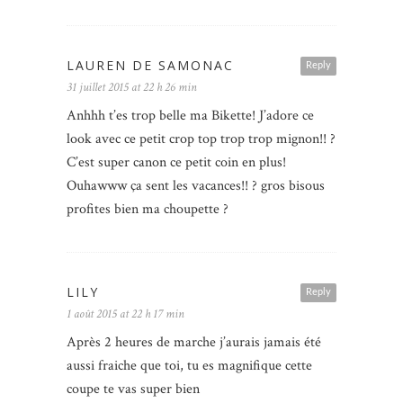
LAUREN DE SAMONAC
Reply
31 juillet 2015 at 22 h 26 min
Anhhh t’es trop belle ma Bikette! J’adore ce
look avec ce petit crop top trop trop mignon!! ?
C’est super canon ce petit coin en plus!
Ouhawww ça sent les vacances!! ? gros bisous
profites bien ma choupette ?
LILY
Reply
1 août 2015 at 22 h 17 min
Après 2 heures de marche j’aurais jamais été
aussi fraiche que toi, tu es magnifique cette
coupe te vas super bien