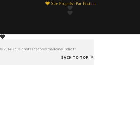
Site Propulsé Par
Bastien
© 2014 Tous droits réservés madeinaurelie.fr
BACK TO TOP