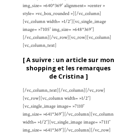
img_size= »640*369″ alignment= »center »
style= »vc_box_rounded »][/vc_column]
[vc_column width= »1/2″][vc_single_image
image= »7105″ img_size= »648*369″]
[/vc_column][/vc_row][vc_row][vc_column]
[vc_column_text]
[ A suivre : un article sur mon
shopping et les remarques
de Cristina ]
[/vc_column_text][/vc_column][/vc_row]
[vc_row][vc_column width= »1/2″]
[vc_single_image image= »7110″
img_size= »641*369″][/vc_column][vc_column
width= »1/2″][vc_single_image image= »7111″
img_size= »641*369″][/vc_column][/vc_row]