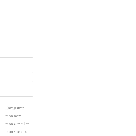
Enregistrer
mon nom,
mon e-mail et
mon site dans