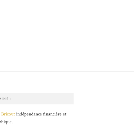
INS :
 Bricout
indépendance financière et
phique.