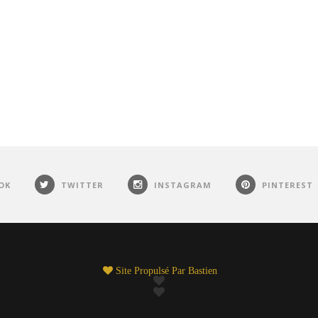
OK
TWITTER
INSTAGRAM
PINTEREST
Site Propulsé Par
Bastien