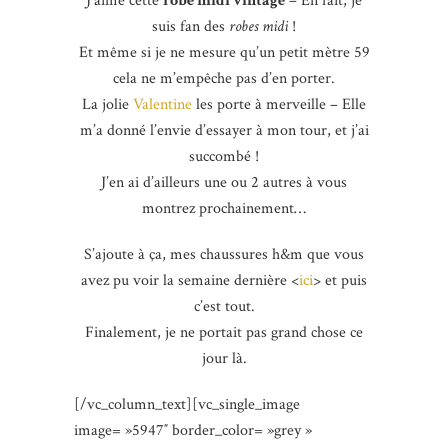
J’aime cette
robe midi vintage
– En fait, je
suis fan des
robes midi
!
Et même si je ne mesure qu’un petit mètre 59
cela ne m’empêche pas d’en porter.
La jolie
Valentine
les porte à merveille – Elle
m’a donné l’envie d’essayer à mon tour, et j’ai
succombé !
J’en ai d’ailleurs une ou 2 autres à vous
montrez prochainement…
S’ajoute à ça, mes chaussures h&m que vous
avez pu voir la semaine dernière <
ici
> et puis
c’est tout.
Finalement, je ne portait pas grand chose ce
jour là.
[/vc_column_text][vc_single_image
image= »5947″ border_color= »grey »