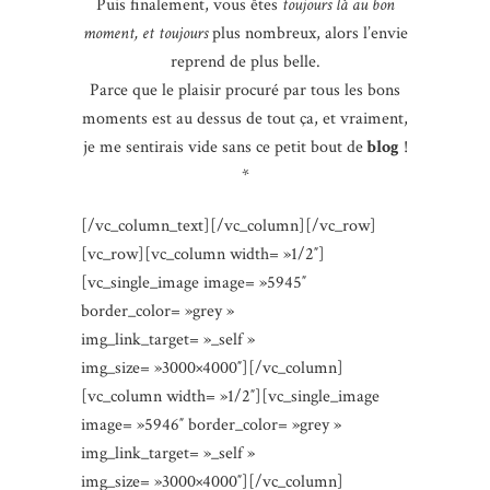
Puis finalement, vous êtes
toujours là au bon
moment, et toujours
plus nombreux, alors l’envie
reprend de plus belle.
Parce que le plaisir procuré par tous les bons
moments est au dessus de tout ça, et vraiment,
je me sentirais vide sans ce petit bout de
blog
!
*
[/vc_column_text][/vc_column][/vc_row]
[vc_row][vc_column width= »1/2″]
[vc_single_image image= »5945″
border_color= »grey »
img_link_target= »_self »
img_size= »3000×4000″][/vc_column]
[vc_column width= »1/2″][vc_single_image
image= »5946″ border_color= »grey »
img_link_target= »_self »
img_size= »3000×4000″][/vc_column]