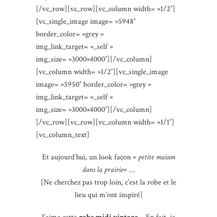
[/vc_row][vc_row][vc_column width= »1/2″]
[vc_single_image image= »5948″
border_color= »grey »
img_link_target= »_self »
img_size= »3000×4000″][/vc_column]
[vc_column width= »1/2″][vc_single_image
image= »5950″ border_color= »grey »
img_link_target= »_self »
img_size= »3000×4000″][/vc_column]
[/vc_row][vc_row][vc_column width= »1/1″]
[vc_column_text]
Et aujourd’hui, un look façon «
petite maison
dans la prairie
« …
[Ne cherchez pas trop loin, c’est la robe et le
lieu qui m’ont inspiré]