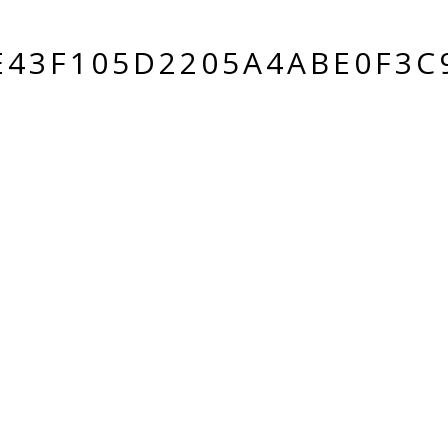
E43F105D2205A4ABE0F3C