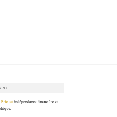
INS :
 Bricout
indépendance financière et
phique.