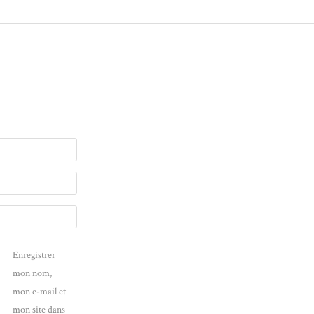
Enregistrer
mon nom,
mon e-mail et
mon site dans