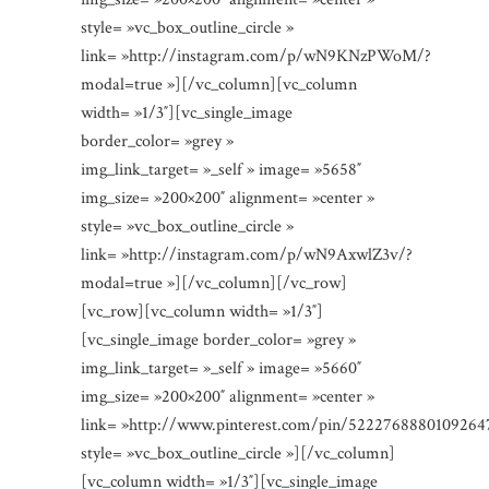
style= »vc_box_outline_circle »
link= »http://instagram.com/p/wN9KNzPWoM/?
modal=true »][/vc_column][vc_column
width= »1/3″][vc_single_image
border_color= »grey »
img_link_target= »_self » image= »5658″
img_size= »200×200″ alignment= »center »
style= »vc_box_outline_circle »
link= »http://instagram.com/p/wN9AxwlZ3v/?
modal=true »][/vc_column][/vc_row]
[vc_row][vc_column width= »1/3″]
[vc_single_image border_color= »grey »
img_link_target= »_self » image= »5660″
img_size= »200×200″ alignment= »center »
link= »http://www.pinterest.com/pin/5222768880109264
style= »vc_box_outline_circle »][/vc_column]
[vc_column width= »1/3″][vc_single_image