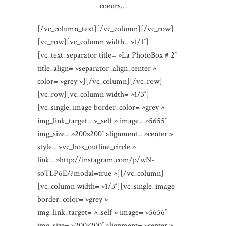
coeurs…
[/vc_column_text][/vc_column][/vc_row]
[vc_row][vc_column width= »1/1″]
[vc_text_separator title= »La PhotoBox # 2″
title_align= »separator_align_center »
color= »grey »][/vc_column][/vc_row]
[vc_row][vc_column width= »1/3″]
[vc_single_image border_color= »grey »
img_link_target= »_self » image= »5655″
img_size= »200×200″ alignment= »center »
style= »vc_box_outline_circle »
link= »http://instagram.com/p/wN-
soTLP6E/?modal=true »][/vc_column]
[vc_column width= »1/3″][vc_single_image
border_color= »grey »
img_link_target= »_self » image= »5656″
img_size= »200×200″ alignment= »center »