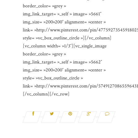
border_color= »grey »
img_link_target= »_self » image= »5661″
img_size= »200×200″ alignment= »center »
link= »http://www.pinterest.com/pin/4775927354591802
style= »vc_box_outline_circle »][/vc_column]
[vc_column width= »1/3″][vc_single_image
border_color= »grey »
img_link_target= »_self » image= »5662″
img_size= »200×200″ alignment= »center »
style= »vc_box_outline_circle »
link= »http://www.pinterest.com/pin/57491270865596431
[/vc_column][/vc_row]