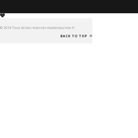
© 2014 Tous droits réservés madeinaurelie.fr
BACK TO TOP