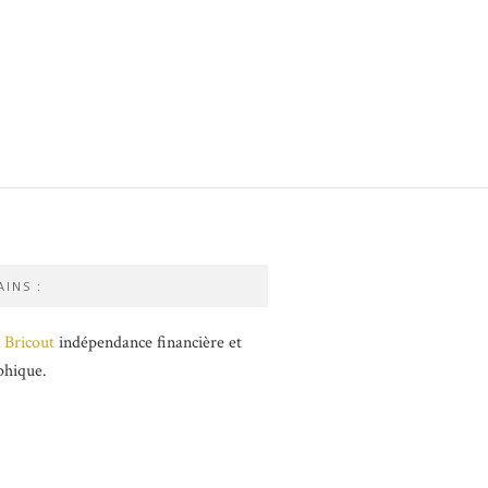
INS :
 Bricout
indépendance financière et
phique.