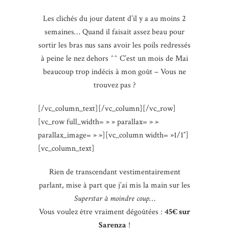
Les clichés du jour datent d’il y a au moins 2
semaines… Quand il faisait assez beau pour
sortir les bras nus sans avoir les poils redressés
à peine le nez dehors ^^ C’est un mois de Mai
beaucoup trop indécis à mon goût – Vous ne
trouvez pas ?
[/vc_column_text][/vc_column][/vc_row]
[vc_row full_width= » » parallax= » »
parallax_image= » »][vc_column width= »1/1″]
[vc_column_text]
Rien de transcendant vestimentairement
parlant, mise à part que j’ai mis la main sur les
Superstar à moindre coup
…
Vous voulez être vraiment dégoûtées :
45€ sur
Sarenza
!