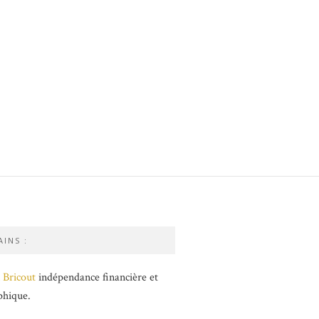
INS :
 Bricout
indépendance financière et
phique.