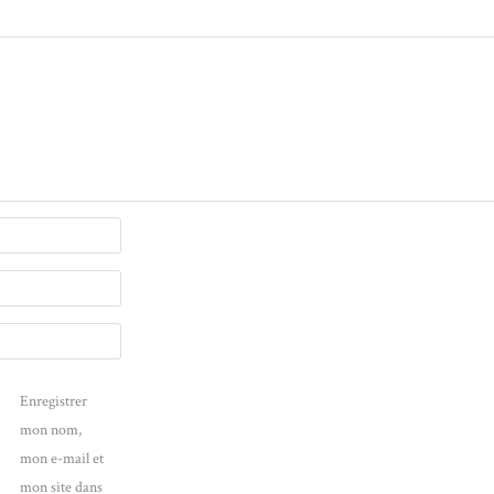
Enregistrer
mon nom,
mon e-mail et
mon site dans