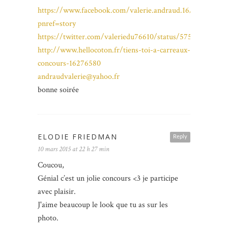
https://www.facebook.com/valerie.andraud.16/posts/15
pnref=story
https://twitter.com/valeriedu76610/status/57538258760
http://www.hellocoton.fr/tiens-toi-a-carreaux-
concours-16276580
andraudvalerie@yahoo.fr
bonne soirée
ELODIE FRIEDMAN
Reply
10 mars 2015 at 22 h 27 min
Coucou,
Génial c’est un jolie concours <3 je participe
avec plaisir.
J'aime beaucoup le look que tu as sur les
photo.