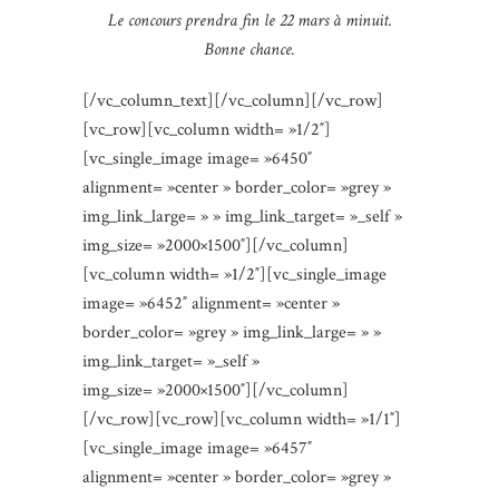
Le concours prendra fin le 22 mars à minuit.
Bonne chance.
[/vc_column_text][/vc_column][/vc_row]
[vc_row][vc_column width= »1/2″]
[vc_single_image image= »6450″
alignment= »center » border_color= »grey »
img_link_large= » » img_link_target= »_self »
img_size= »2000×1500″][/vc_column]
[vc_column width= »1/2″][vc_single_image
image= »6452″ alignment= »center »
border_color= »grey » img_link_large= » »
img_link_target= »_self »
img_size= »2000×1500″][/vc_column]
[/vc_row][vc_row][vc_column width= »1/1″]
[vc_single_image image= »6457″
alignment= »center » border_color= »grey »