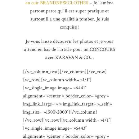
en cuir
BRANDNEWCLOTHES
– Je l’amène
partout parce qu’ il est super pratique et
surtout il a une qualité à tomber. Je suis
conquise !
Je vous laisse découvrir les photos et je vous
attend en bas de l’article pour un CONCOURS
avec KARAVAN & CO…
[/vc_column_text][/vc_column][/vc_row]
[vc_row][vc_column width= »1/1″]
[vc_single_image image= »6441″
alignment= »center » border_color= »grey »
img_link_large= » » img_link_target= »_self »
img_size= »1500×2000″][/vc_column]
[/vc_row][vc_row][vc_column width= »1/1″]
[vc_single_image image= »6443″
alignment= »center » border_color= »grey »