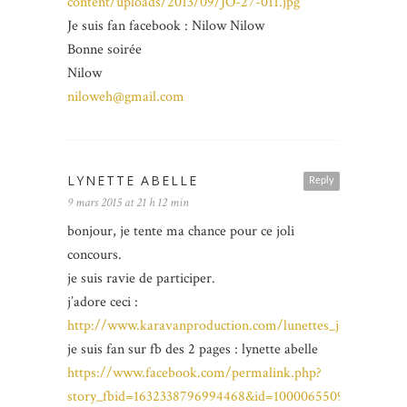
content/uploads/2013/09/JO-27-011.jpg
Je suis fan facebook : Nilow Nilow
Bonne soirée
Nilow
niloweh@gmail.com
LYNETTE ABELLE
Reply
9 mars 2015 at 21 h 12 min
bonjour, je tente ma chance pour ce joli
concours.
je suis ravie de participer.
j’adore ceci :
http://www.karavanproduction.com/lunettes_jacadi_paris
je suis fan sur fb des 2 pages : lynette abelle
https://www.facebook.com/permalink.php?
story_fbid=1632338796994468&id=100006550908151&pnr