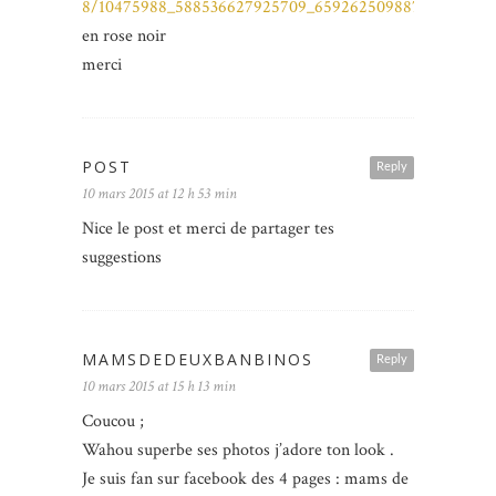
8/10475988_588536627925709_6592625098872131867_o.
en rose noir
merci
POST
Reply
10 mars 2015 at 12 h 53 min
Nice le post et merci de partager tes
suggestions
MAMSDEDEUXBANBINOS
Reply
10 mars 2015 at 15 h 13 min
Coucou ;
Wahou superbe ses photos j’adore ton look .
Je suis fan sur facebook des 4 pages : mams de