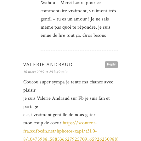
Wahou – Merci Laura pour ce
commentaire vraiment, vraiment très
gentil – tu es un amour ! Je ne sais
même pas quoi te répondre, je suis
émue de lire tout ça. Gros bisous
VALERIE ANDRAUD
Reply
10 mars 2015 at 20 h 49 min
Coucou super sympa je tente ma chance avec
plaisir
je suis Valerie Andraud sur Fb je suis fan et
partage
c est vraiment gentille de nous gater
mon coup de coeur
https://scontent-
fra.xx.fbcdn.net/hphotos-xap1/t31.0-
8/10475988_588536627925709_6592625098872131867_o.