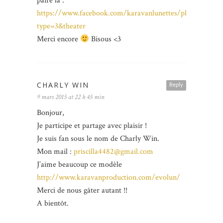
paire là :
https://www.facebook.com/karavanlunettes/photos/pb.
type=3&theater
Merci encore
Bisous <3
CHARLY WIN
Reply
9 mars 2015 at 22 h 45 min
Bonjour,
Je participe et partage avec plaisir !
Je suis fan sous le nom de Charly Win.
Mon mail :
priscilla4482@gmail.com
J’aime beaucoup ce modèle
http://www.karavanproduction.com/evolun/
Merci de nous gâter autant !!
A bientôt.