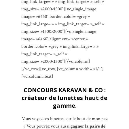
img_link_large= » » img_link_target= »_self »
img_size= »2000×1500″][vc_single_image
image= »6458″ border_color= »grey »
img_link_large= » » img_link_target= »_self »
img_size= »1500×2000″][vc_single_image
image= »6460″ alignment= »center »
border_color= »grey » img_link_large= » »
img_link_target= »_self »
img_size= »2000×1500″][/vc_column]
[/vc_row][vc_row][vc_column width= »1/1″]
[vc_column_text]
CONCOURS KARAVAN & CO :
créateur de lunettes haut de
gamme.
Vous voyez ces lunettes sur le bout de mon nez
? Vous pouvez vous aussi
gagner la paire de