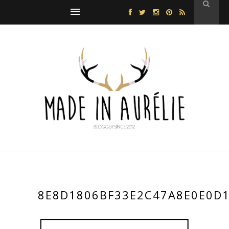
8E8D1806BF33E2C47A8E0E0D