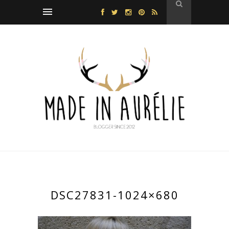
DSC27831-1024×680