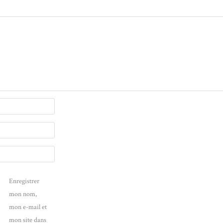
Enregistrer
mon nom,
mon e-mail et
mon site dans