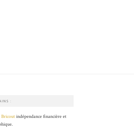
INS :
 Bricout
indépendance financière et
phique.