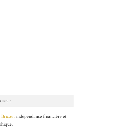
INS :
 Bricout
indépendance financière et
phique.