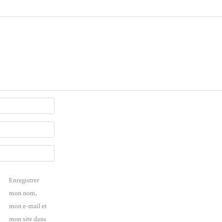
Enregistrer
mon nom,
mon e-mail et
mon site dans