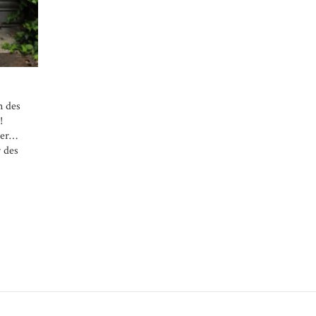
n des
!
ller…
r des