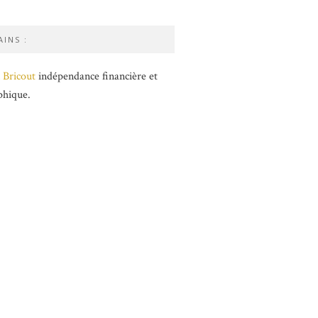
INS :
 Bricout
indépendance financière et
phique.