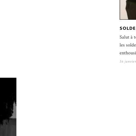
SOLDE
Salut à t
les sol
enthousi
16 janvie