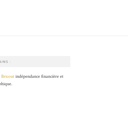
INS :
 Bricout
indépendance financière et
phique.