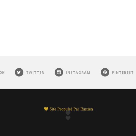
OK
TWITTER
INSTAGRAM
PINTEREST
Site Propulsé Par
Bastien