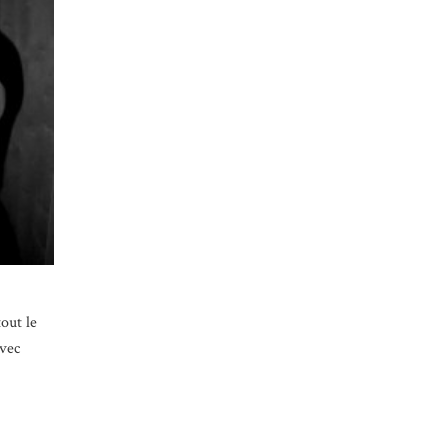
out le
avec