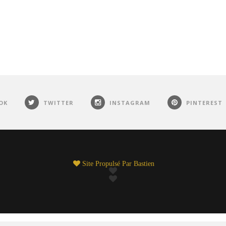
OK
TWITTER
INSTAGRAM
PINTEREST
Site Propulsé Par
Bastien