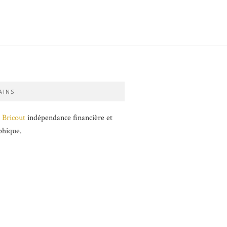
INS :
 Bricout
indépendance financière et
phique.