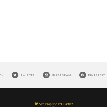
OK
TWITTER
INSTAGRAM
PINTEREST
Site Propulsé Par
Bastien