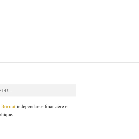
INS :
 Bricout
indépendance financière et
phique.