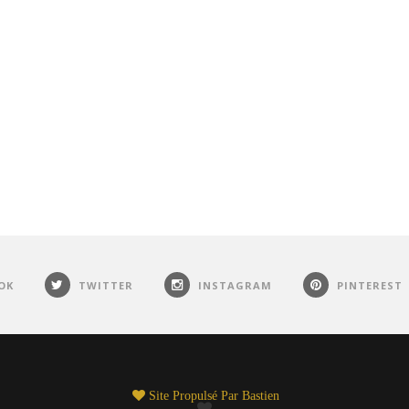
OK
TWITTER
INSTAGRAM
PINTEREST
Site Propulsé Par
Bastien