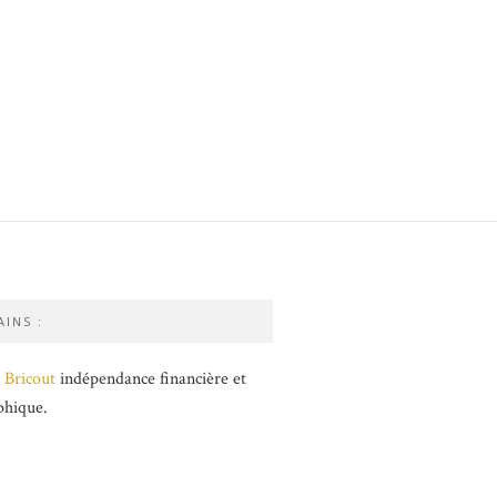
INS :
 Bricout
indépendance financière et
phique.