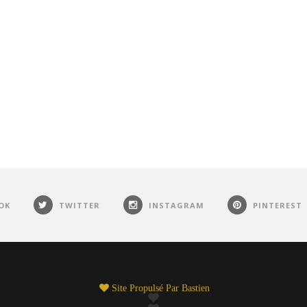
OK
TWITTER
INSTAGRAM
PINTEREST
Site Propulsé Par
Bastien