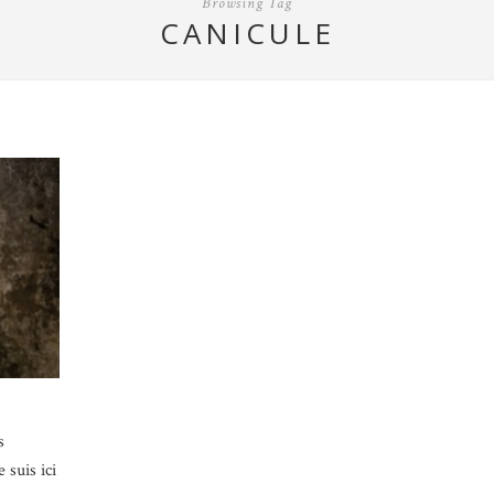
Browsing Tag
CANICULE
s
 suis ici