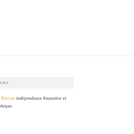
INS :
 Bricout
indépendance financière et
phique.