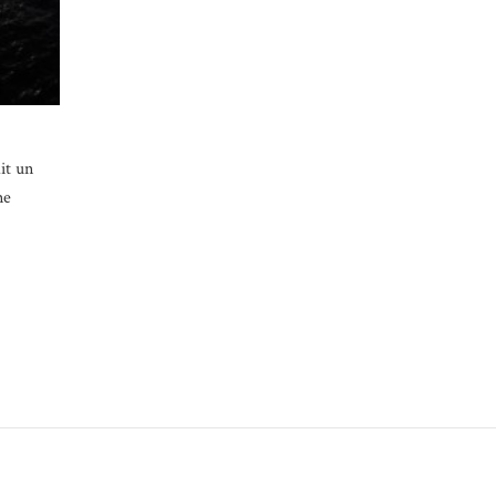
it un
ne